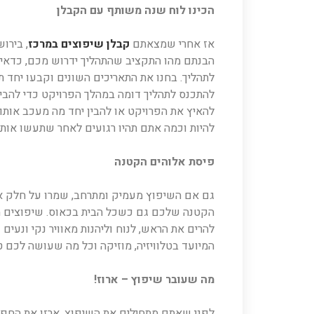
הכינו לוח שנה משותף עם הקבלן
אז אחרי שמצאתם
קבלן שיפוצים במרכז
, בירו
הבנתם מהו התקציב שהתהליך ידרוש מכם, כדאי 
לתהליך. בחנו את התאריכים השונים וקבעו יחד ת
להתכנס לתהליך דומה במהלך הפרויקט כדי להבי
להאיץ את הפרויקט או להבין יחד מה מעכב אותו,
להיות וכמה אתם תהיו רגועים לאחר שתעשו אותו
פיסת אלוהים הקטנה
גם אם השיפוץ מעמיק ומתרחב, שמרו על חלק אח
הקטנה שלכם גם כשכל הבית בכאוס. שיפוצים הם
להרים את הראש, לנוח וליהנות מאוויר נקי ונעי
המיועד בטלוויזיה, מוזיקה וכל מה שעושה לכם 
מה שעובר שיפוץ – ארוז!
לפני שאתם מתחילים את השיפוץ, ארזו את החפ