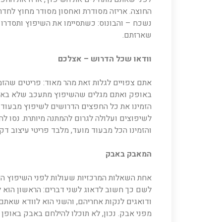
החוצה. אריזה מסודרת ואחסון מסודר מחוץ לחדר 
נשכח – והבונוס: כשתסיימו את השיפוץ ותסדרו
שארזתם.
וודאו שכל הדרוש – אצלכם
אתם צפויים לגלות זאת מהר מאוד: פריטים שהז
באופק ואתם מגלים שהשיפוץ מתעכב שלא באשמ
הזמינו את כל החפצים הדרושים לשיפוץ מבעוד
לשיפוצים ועלולה לגרום להמתנה מיותרת. נסו ל
והזמינו הכל מבעוד מועד, מלבד פריטי עיצוב דק
המאבק באבק
אחת השאלות המרכזיות שעולות לפני השיפוץ היא
לשם כך חשוב לדאוג לשני דברים: הראשון הוא 
ודואגים לנקות אחריהם, והשני הוא לוודא שאת
מפני אבק. נכון, לא תוכלו להילחם באבק באופן