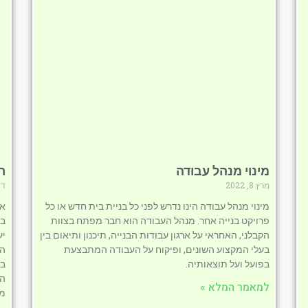
מינוי מנהל עבודה
ר
מרץ 8, 2022
דצמב
מינוי מנהל עבודה הינו נדרש לפני כל בניית בית חדש או כל
אם
פרויקט בנייה אחר. מנהל העבודה הוא חבר מפתח בצוות
בש
הקבלני, האחראי על ארגון עבודות הבנייה, תיכנון ותיאום בין
יע
בעלי המקצוע השונים, ופיקוח על העבודה המתבצעת
הח
בפועל ועל תוצאותיה.
בח
הע
למאמר המלא »
מש