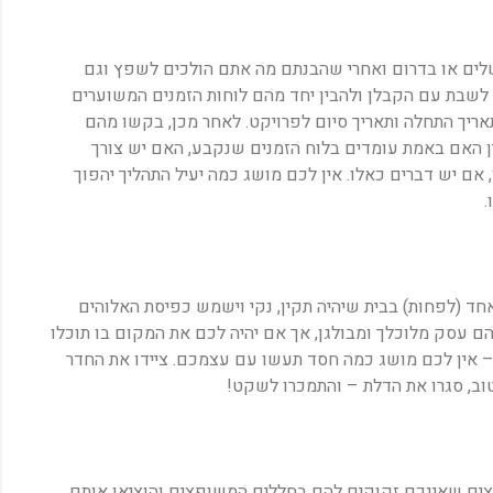
שלים או בדרום ואחרי שהבנתם מה אתם הולכים לשפץ וגם
לשבת עם הקבלן ולהבין יחד מהם לוחות הזמנים המשוערים
אריך התחלה ותאריך סיום לפרויקט. לאחר מכן, בקשו מהם
ן האם באמת עומדים בלוח הזמנים שנקבע, האם יש צורך
 אם יש דברים כאלו. אין לכם מושג כמה יעיל התהליך יהפוך
.
ד (לפחות) בבית שיהיה תקין, נקי וישמש כפיסת האלוהים
 עסק מלוכלך ומבולגן, אך אם יהיה לכם את המקום בו תוכלו
ם – אין לכם מושג כמה חסד תעשו עם עצמכם. ציידו את החדר
טוב, סגרו את הדלת – והתמכרו לשקט!
צים שאינכם זקוקים להם בחללים המשופצים והוציאו אותם